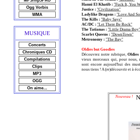
MP3/mp3PRO
Hanni El Khatib :
"Fuck It, You 
Ogg Vorbis
Justice :
"Civilization"
Ladylike Dragons :
"Love And So
WMA
The Kills :
"Baby Says"
AC/DC :
"Let There Be Rock"
The Tatianas :
"Little Drama Boy
MUSIQUE
Scarlet Queens :
"DownTown"
Metronomy :
"The Bay"
Concerts
Oldies but Goodies
Chroniques CD
Découvrez notre rubrique,
Oldies
Compilations
vieux morceaux qui, pour nous, n
sont encore aujourd'hui des mus
Clips
nous tiens ! A (re)découvrir et à é
MP3
OGG
On aime...
Nouveau !
N