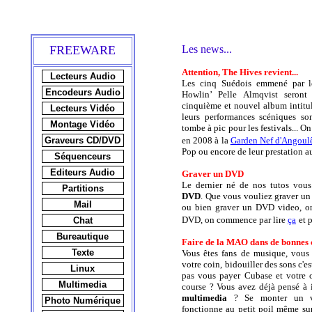
FREEWARE
Les news...
Attention, The Hives revient...
Lecteurs Audio
Les cinq Suédois emmené par le
Encodeurs Audio
Howlin’ Pelle Almqvist seront
cinquième et nouvel album intit
Lecteurs Vidéo
leurs performances scéniques son
Montage Vidéo
tombe à pic pour les festivals... O
Graveurs CD/DVD
en 2008 à la
Garden Nef d'Angou
Pop ou encore de leur prestation 
Séquenceurs
Editeurs Audio
Graver un DVD
Le dernier né de nos tutos vou
Partitions
DVD
. Que vous vouliez graver u
Mail
ou bien graver un DVD video, on 
DVD, on commence par lire
ça
et 
Chat
Bureautique
Faire de la MAO dans de bonnes c
Texte
Vous êtes fans de musique, vous
votre coin, bidouiller des sons c'e
Linux
pas vous payer Cubase et votre o
Multimedia
course ? Vous avez déjà pensé à 
multimedia
? Se monter un vr
Photo Numérique
fonctionne au petit poil même sur