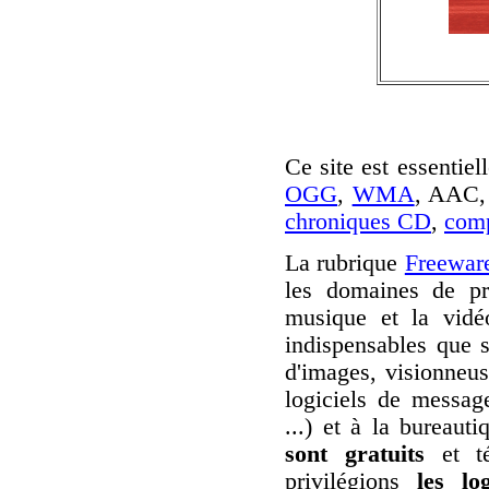
Ce site est essentie
OGG
,
WMA
, AAC, 
chroniques CD
,
comp
La rubrique
Freewar
les domaines de pr
musique et la vidéo
indispensables que s
d'images, visionneuse
logiciels de messag
...) et à la bureauti
sont gratuits
et té
privilégions
les log