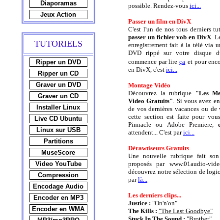
Diaporamas
possible. Rendez-vous
ici...
Jeux Action
Passer un film en DivX
C'est l'un de nos tous derniers t
passer un fichier vob en DivX
. L
TUTORIELS
enregistrement fait à la télé via u
DVD rippé sur votre disque d
commence par lire
ça
et pour enco
Ripper un DVD
en DivX, c'est
ici...
Ripper un CD
Graver un DVD
Montage Vidéo
Découvrez la rubrique
"Les Me
Graver un CD
Video Gratuits"
. Si vous avez en
Installer Linux
de vos dernières vacances ou de v
cette section est faite pour vou
Live CD Ubuntu
Pinnacle ou Adobe Premiere,
Linux sur USB
attendent... C'est par
ici...
Partitions
Dérawtiseurs Gratuits
MuseScore
Une nouvelle rubrique fait so
Video YouTube
proposés par www.01audio-vid
découvrez notre sélection de logi
Compression
par
là...
Encodage Audio
Les derniers clips...
Encoder en MP3
Justice :
"On'n'on"
Encoder en WMA
The Kills :
"The Last Goodbye"
Stuck In The Sound :
"Brother"